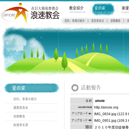
ainoie
http://ainoie.org
IMG_0834.jpg (122.9 
IMG_0951.jpg (109.3 
２０１０年度信徒修養