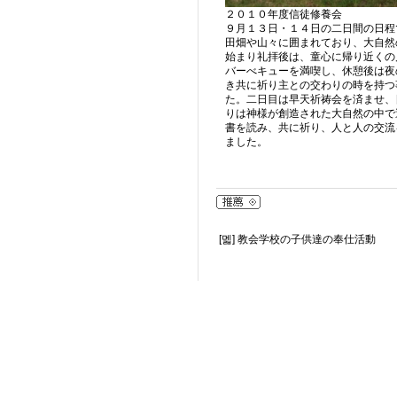
２０１０年度信徒修養会
９月１３日・１４日の二日間の日程
田畑や山々に囲まれており、大自然
始まり礼拝後は、童心に帰り近くの
バーべキューを満喫し、休憩後は夜
き共に祈り主との交わりの時を持つ
た。二日目は早天祈祷会を済ませ、
りは神様が創造された大自然の中で
書を読み、共に祈り、人と人の交流
ました。
[멟]
教会学校の子供達の奉仕活動