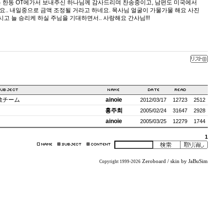
는 한동 OT에가서 보내주신 하나님께 감사드리며 찬송중이고, 남편도 미국에서
.. 내일중으로 금액 조정될 거라고 하네요. 목사님 얼굴이 가물가물 해요 사진
고 늘 승리케 하실 주님을 기대하면서.. 사랑해요 간사님!!!
宣教チーム
ainoie
2012/03/17
12723
2512
홍주희
2005/02/24
31647
2928
ainoie
2005/03/25
12279
1744
1
Zeroboard
/ skin by
JaBuSim
Copyright 1999-2026