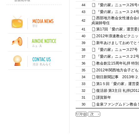
『愛の家』ニュース26号
44
『愛の家』ニュース２4
43
西部地方教会女性連合会の2
42
貞淑師母任
第17回「愛の家」運営委
41
2012年浪速教会ピクニック(2
40
新年あけましておめでと
39
『愛の家』ニュース27号
38
『愛の家』ニュース２2
37
教会創立15周年礼拝 特別
36
2012年関西地方会子ど
35
朝日新聞記事 2013年
34
第1５回「愛の家」運営
33
復活節 第3主日 礼拝(2012
32
謹賀新年
31
金泉ファングムドン教会
30