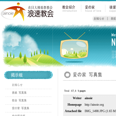
Total :
17
,
1
/
1 pages
Writer
ainoie
Homepage
http://ainoie.org
Attached file
IMG_1498.JPG (1.65 M