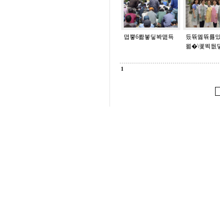
몁뿧6뢂봏딯봑맲됵
듰뜎멣뜎룛
묆�\궻뙥둾
1