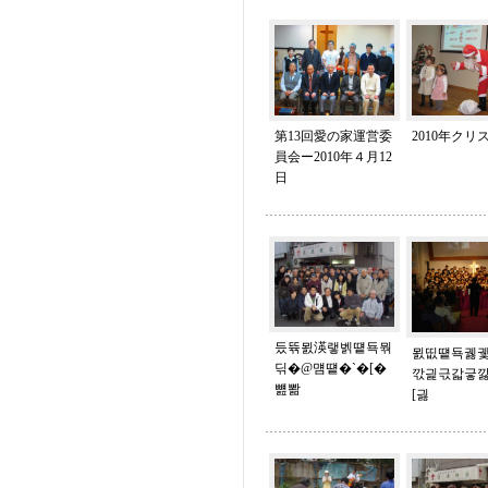
第13回愛の家運営委
2010年クリ
員会ー2010年４月12
日
듰뜎묈渶랳벩떝됵뭒
묈띲떝됵궳궻
딖�@먬떝�`�[�
깏긡귻갋긓
뻂뽦
[긣