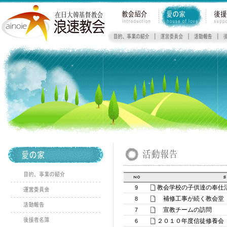
教会学校の子供達の奉仕
9
補修工事が続く教
8
宣教チームの訪問
7
２０１０年度信徒修養会
6