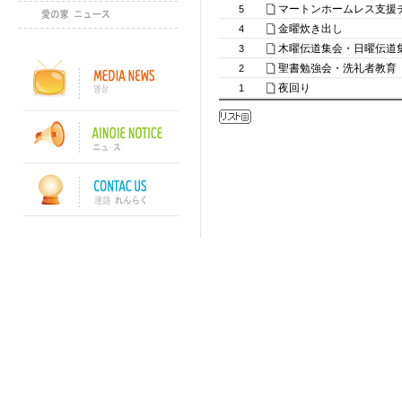
マートンホームレス支援
5
金曜炊き出し
4
木曜伝道集会・日曜伝道
3
聖書勉強会・洗礼者教育
2
夜回り
1