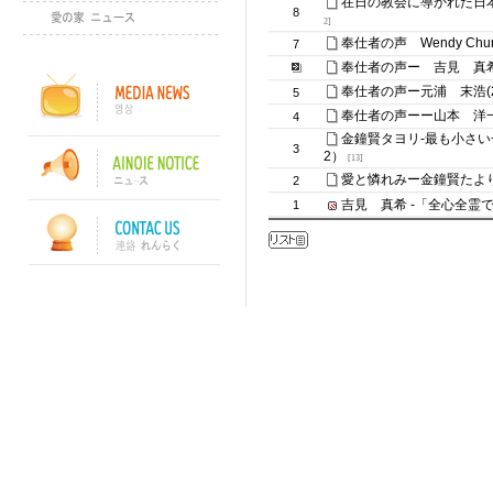
在日の教会に導かれた日
8
2]
奉仕者の声 Wendy Chun宣
7
奉仕者の声ー 吉見 真希 (20
奉仕者の声ー元浦 末浩(2005
5
奉仕者の声ーー山本 洋一 (20
4
金鐘賢タヨリ-最も小さい一人の
3
2）
[13]
愛と憐れみー金鐘賢たよ
2
吉見 真希 -「全心全霊で
1