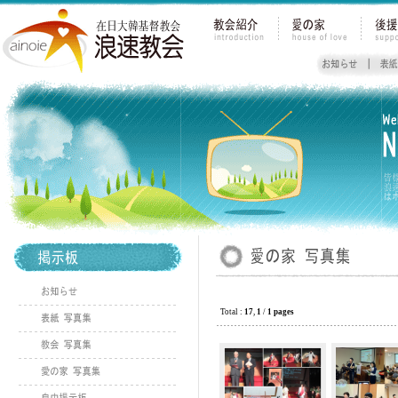
Total :
17
,
1
/
1 pages