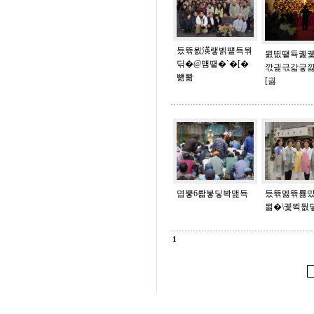
듰뜎묈渶랳벩떝됵뭒
묈띲떝됵궳궻
딖�@먬떝�`�[�
깏긡귻갋긓
뻂뽦
[긣
몁뿧6뢂봏딯봑맲됵
듰뜎멣뜎룛
묆�\궻뙥둾
1