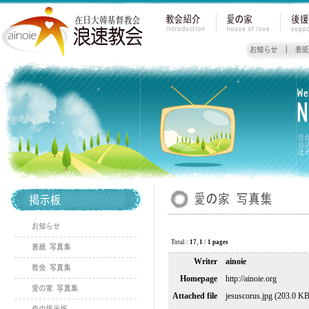
Total :
17
,
1
/
1 pages
Writer
ainoie
Homepage
http://ainoie.org
Attached file
jesuscorus.jpg (203.0 KB