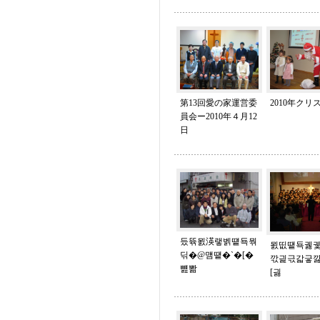
第13回愛の家運営委
2010年クリ
員会ー2010年４月12
日
듰뜎묈渶랳벩떝됵뭒
묈띲떝됵궳궻
딖�@먬떝�`�[�
깏긡귻갋긓
뻂뽦
[긣