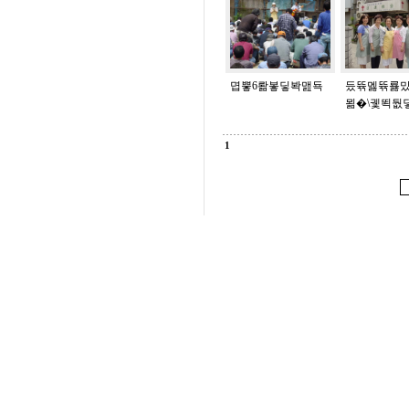
몁뿧6뢂봏딯봑맲됵
듰뜎멣뜎룛
묆�\궻뙥둾
1