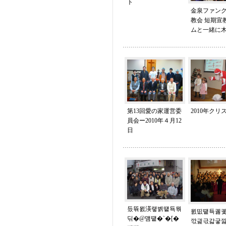
ト
金泉ファン
教会 短期宣
ムと一緒に
第13回愛の家運営委
2010年クリ
員会ー2010年４月12
日
듰뜎묈渶랳벩떝됵뭒
묈띲떝됵궳궻
딖�@먬떝�`�[�
깏긡귻갋긓