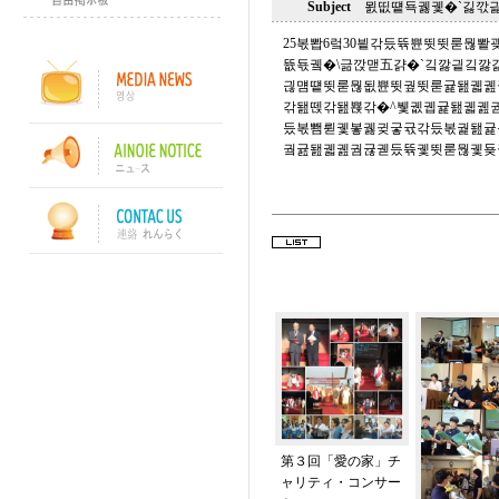
Subject
묈띲떝됵궳궻�`긿깏
25볷뽭6렄30빁갂듰뜎쁀뜃뜃룯뭖
뜞됷궼�\긂깑맫五걁�`깈깛긭깈
긚먬떝뜃룯뭖됪쁀뜃궢뜃룯귩됊궯궲
갂됊뗁갂됊뾵갂�^뷏궶궵귩됊궯궲
듰볷뾈륃궻봏궳귖궇귟갂듰볷궕됊귩
궠귪됊궯궲궘귢궫듰뜎궻뜃룯뭖궻둊
第３回「愛の家」チ
ャリティ・コンサー