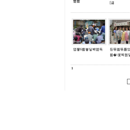
뻂뽦
[긣
몁뿧6뢂봏딯봑맲됵
듰뜎멣뜎룛
묆�\궻뙥둾
1