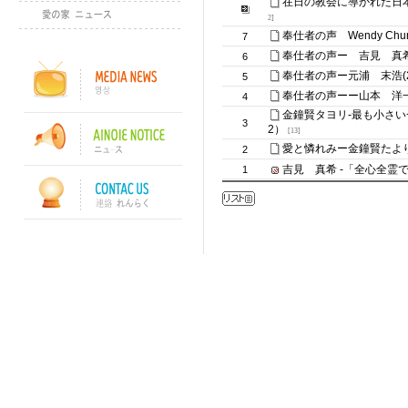
在日の教会に導かれた日
2]
奉仕者の声 Wendy Chun宣
7
奉仕者の声ー 吉見 真希 (20
6
奉仕者の声ー元浦 末浩(2005
5
奉仕者の声ーー山本 洋一 (20
4
金鐘賢タヨリ-最も小さい一人の
3
2）
[13]
愛と憐れみー金鐘賢たよ
2
吉見 真希 -「全心全霊で
1